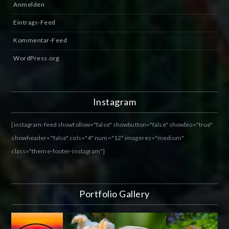
Anmelden
Eintrags-Feed
Kommentar-Feed
WordPress.org
Instagram
[instagram-feed showfollow="false" showbutton="false" showbio="true"
showheader="false" cols="4" num="12" imageres="medium"
class="theme-footer-instagram"]
Portfolio Gallery